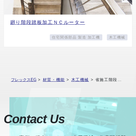
廻り階段踏板加工ＮＣルーター
住宅関係部品 製造 加工機
木工機械
フレックスEG
>
材質・機能
>
木工機械
>
省施工階段踏板・蹴込板加工機
Contact Us