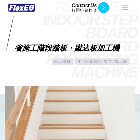
R
E
S
I
D
E
N
T
I
A
L
Contact Us
お問い合わせ
I
N
D
O
O
R
S
T
E
P
B
O
A
R
D
K
I
C
K
B
O
A
R
D
省施工階段踏板・蹴込板加工機
P
R
O
C
E
S
S
I
N
G
木工機械
住宅関係部品 製造 加工機
M
A
C
H
I
N
E