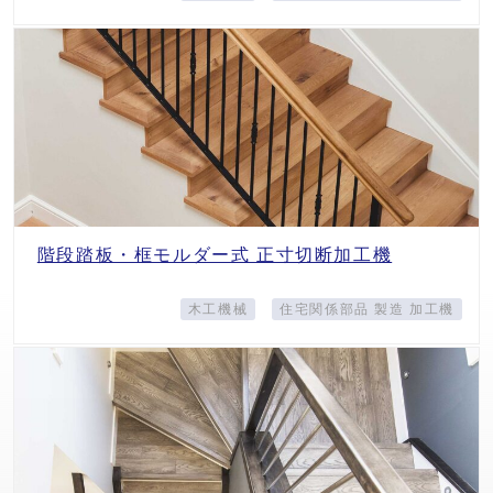
階段踏板・框モルダー式 正寸切断加工機
木工機械
住宅関係部品 製造 加工機