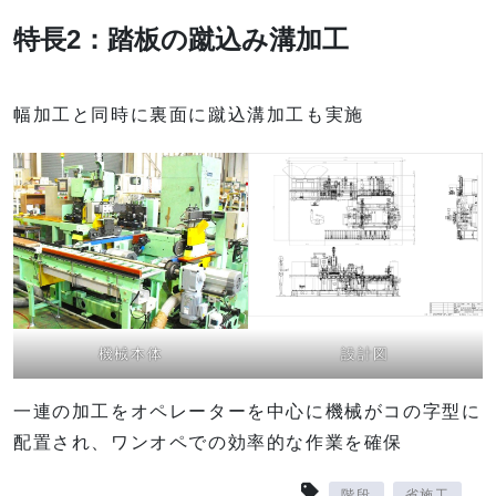
特長2：踏板の蹴込み溝加工
幅加工と同時に裏面に蹴込溝加工も実施
機械本体
設計図
一連の加工をオペレーターを中心に機械がコの字型に
配置され、ワンオペでの効率的な作業を確保
階段
省施工