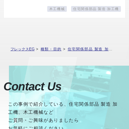
木工機械
住宅関係部品 製造 加工機
フレックスEG
>
種類・目的
>
住宅関係部品 製造 加工機
>
廻
Contact Us
この事例で紹介している、住宅関係部品 製造 加
工機、木工機械など
ご質問・ご興味がありましたら
お気軽にご相談ください。