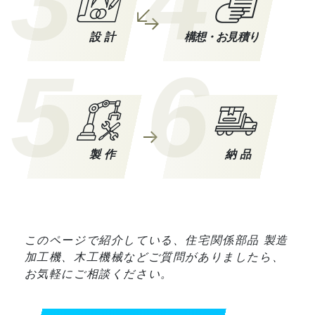
3
4
設計
構想・お見積り
5
6
製作
納品
このページで紹介している、住宅関係部品 製造
加工機、木工機械などご質問がありましたら、
お気軽にご相談ください。