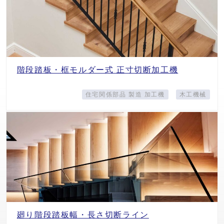
階段踏板・框モルダー式 正寸切断加工機
住宅関係部品 製造 加工機
木工機械
廻り階段踏板幅・長さ切断ライン