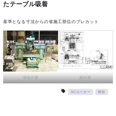
たテーブル吸着
基準となる寸法からの省施工部位のプレカット
機械正面
設計図
NCルーター
階段