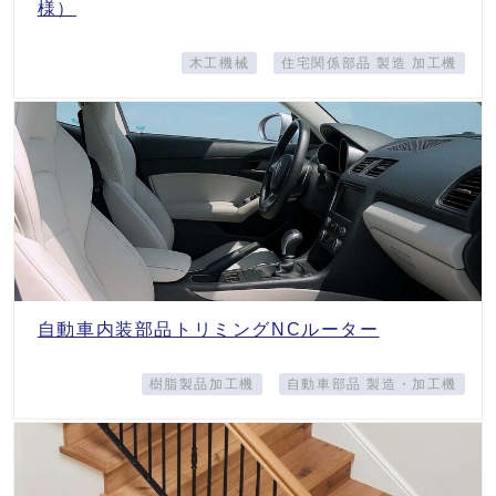
様）
木工機械
住宅関係部品 製造 加工機
自動車内装部品トリミングNCルーター
樹脂製品加工機
自動車部品 製造・加工機