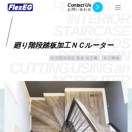
R
E
S
I
D
E
N
T
I
A
L
Contact Us
お問い合わせ
I
N
T
E
R
I
O
R
S
T
A
I
R
C
A
S
E
T
R
E
A
D
S
廻り階段踏板加工ＮＣルーター
P
R
E
C
I
S
I
O
N
住宅関係部品 製造 加工機
木工機械
C
U
T
T
I
N
G
U
S
I
N
G
a
n
N
C
R
O
U
T
E
R