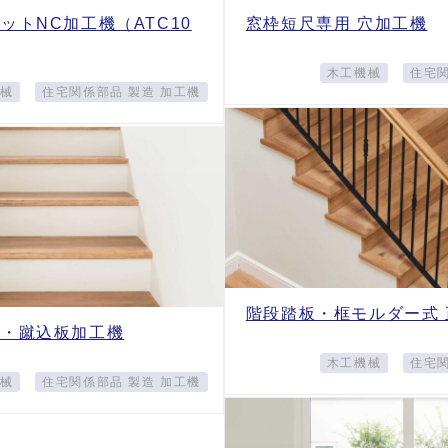
ットNC加工機（ATC10
窓枠短尺専用 穴加工機
木工機械
住宅関
械
住宅関係部品 製造 加工機
階段踏板・框モルダー式
板・蹴込板加工機
木工機械
住宅関
械
住宅関係部品 製造 加工機