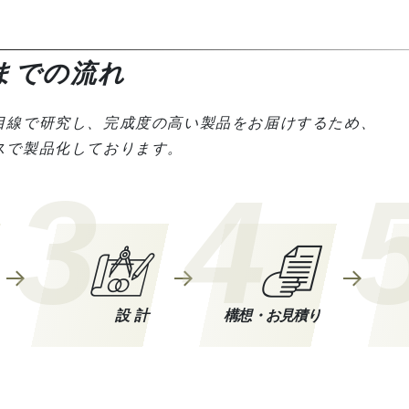
までの流れ
目線で研究し、完成度の高い製品をお届けするため、
スで製品化しております。
3
4
設計
構想・お見積り