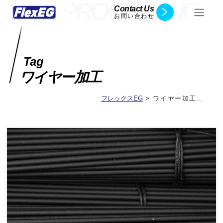
W
I
R
E
P
R
O
C
E
S
S
I
N
G
Contact Us
お問い合わせ
Tag
ワイヤー加工
フレックスEG
>
ワイヤー加工