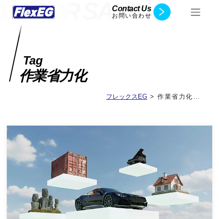
L
A
B
O
R
S
A
V
I
N
G
Contact Us
お問い合わせ
Tag
作業省力化
フレックスEG
>
作業省力化