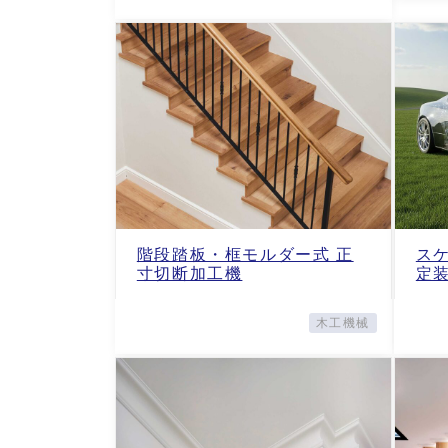
階段踏板・框モルダー式 正
ス
寸切断加工機
定
木工機械