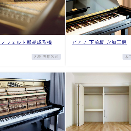
アノフェルト部品成形機
ピアノ 下前板 穴加工機
各種 専用装置
木