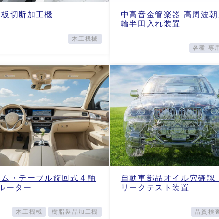
合板切断加工機
中高音金管楽器 高周波朝
輪半田入れ装置
木工機械
各種 専
ラム・テーブル旋回式４軸
自動車部品オイル穴確認
Cルーター
リークテスト装置
木工機械
樹脂製品加工機
品質検