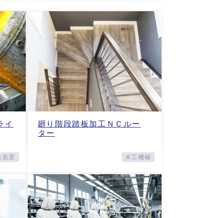
ライ
廻り階段踏板加工ＮＣルー
ター
送装置
木工機械