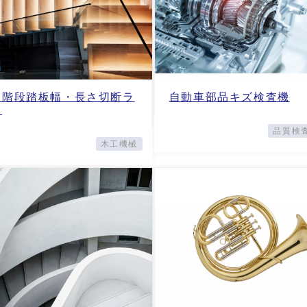
り階段踏板幅・長さ切断ラ
自動車部品キズ検査機
ン
品質検
木工機械