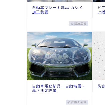
自動車ブレーキ部品 カシメ
ピ
加工装置
け
金属加工機
自動車駆動部品 自動積層・
防
高さ測定設備
品質検査装置