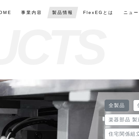
OME
事業内容
製品情報
FlexEGとは
ニュ
U
C
T
S
全製品
楽器部品 
住宅関係組