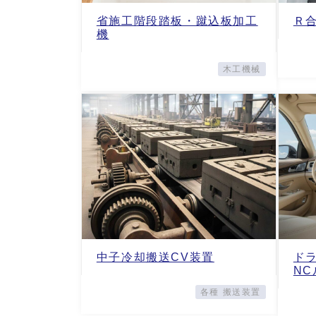
省施工階段踏板・蹴込板加工
Ｒ
機
木工機械
中子冷却搬送CV装置
ド
N
各種 搬送装置