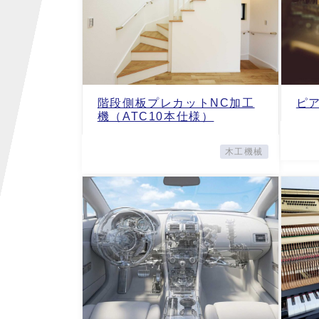
階段側板プレカットNC加工
ピ
機（ATC10本仕様）
木工機械