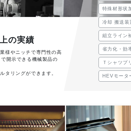
特殊材形状
冷却 搬送装
組立ライン
以上の実績
省力化・効
企業様やニッチで専門性の高
中で開示できる機械製品の
Ｔシャツプ
ィルタリングができます。
HEVモータ