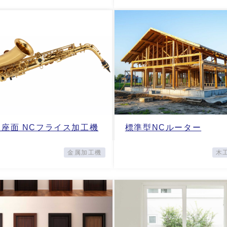
柱座面 NCフライス加工機
標準型NCルーター
金属加工機
木