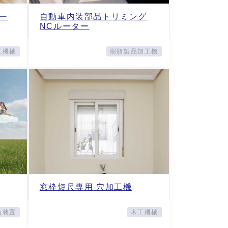
ー
自動車内装部品トリミング
NCルーター
工機械
樹脂製品加工機
窓枠短尺専用 穴加工機
助装置
木工機械