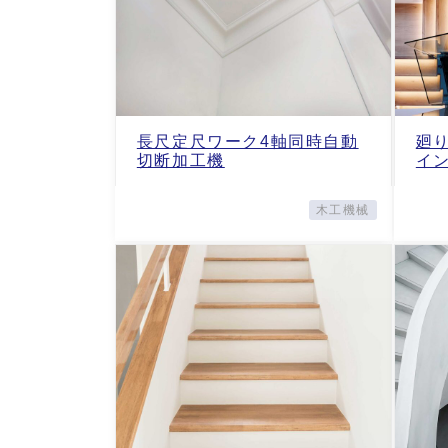
長尺定尺ワーク4軸同時自動
廻
切断加工機
イ
木工機械