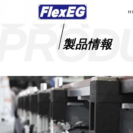
O
U
R
H
P
R
O
D
製品情報