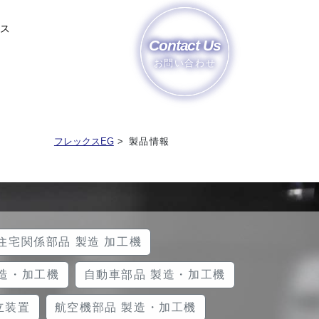
ース
Contact Us
お問い合わせ
フレックスEG
>
製品情報
住宅関係部品 製造 加工機
製造・加工機
自動車部品 製造・加工機
立装置
航空機部品 製造・加工機