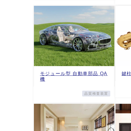
モジュール型 自動車部品 QA
鍵
機
品質検査装置