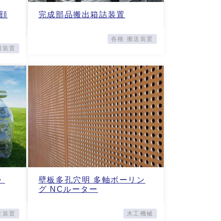
顔
完成部品搬出箱詰装置
各種 搬送装置
用装置
・
壁板多孔穴明 多軸ボーリン
グ NCルーター
査装置
木工機械