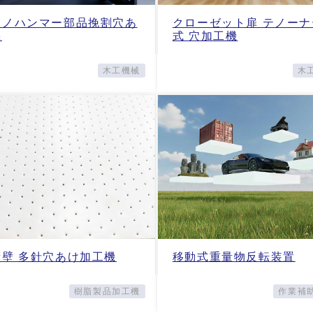
アノハンマー部品挽割穴あ
クローゼット扉 テノーナ
機
式 穴加工機
木工機械
木
音壁 多針穴あけ加工機
移動式重量物反転装置
樹脂製品加工機
作業補