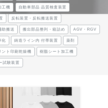
加工機
自動車部品 品質検査装置
置
反転装置・反転搬送装置
補助搬送
搬出部品整列・箱詰め
AGV・RGV
率化
鋳造ライン内 付帯装置
薬剤
リント印刷乾燥機
樹脂シート加工機
ー試験装置