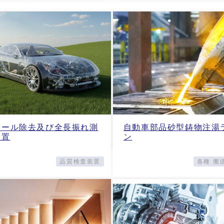
ケール除去及び全長振れ測
自動車部品砂型鋳物注湯
装置
ン
品質検査装置
各種 搬