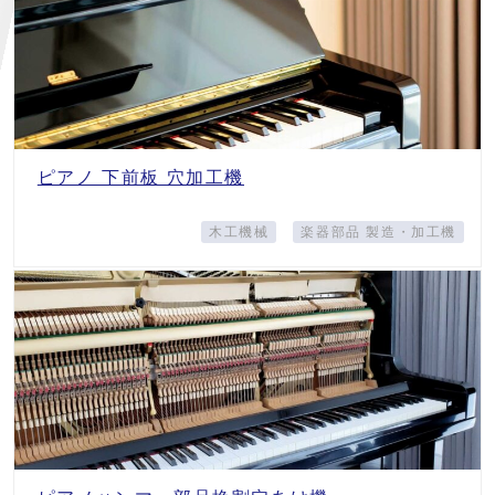
ピアノ 下前板 穴加工機
木工機械
楽器部品 製造・加工機