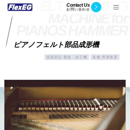
T
O
P
F
E
L
T
F
O
R
M
I
N
G
Contact Us
お問い合わせ
M
A
C
H
I
N
E
f
o
r
P
I
A
N
O
S
H
A
M
M
E
R
ピアノフェルト部品成形機
楽器部品 製造・加工機
各種 専用装置