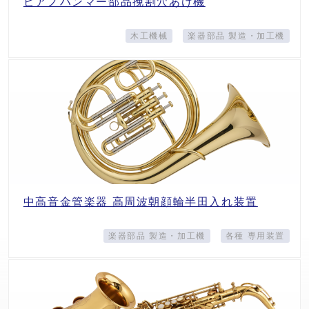
ピアノハンマー部品挽割穴あけ機
木工機械
楽器部品 製造・加工機
中高音金管楽器 高周波朝顔輪半田入れ装置
楽器部品 製造・加工機
各種 専用装置