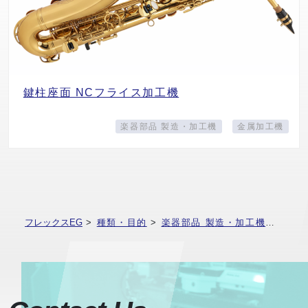
鍵柱座面 NCフライス加工機
楽器部品 製造・加工機
金属加工機
フレックスEG
>
種類・目的
>
楽器部品 製造・加工機
>
ピア