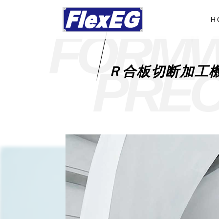
H
F
O
R
M
P
R
E
Ｒ合板切断加工