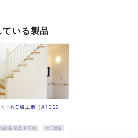
れている製品
ットNC加工機（ATC10
係部品 製造 加工機
木工機械