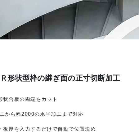
用Ｒ形状型枠の継ぎ面の正寸切断加工
形状合板の両端をカット
の加工から幅2000の水平加工まで対応
・板厚を入力するだけで自動で位置決め