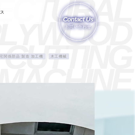
E
C
T
U
R
A
L
ース
L
Y
W
O
O
D
Contact Us
お問い合わせ
C
U
T
T
I
N
G
宅関係部品 製造 加工機
木工機械
M
A
C
H
I
N
E