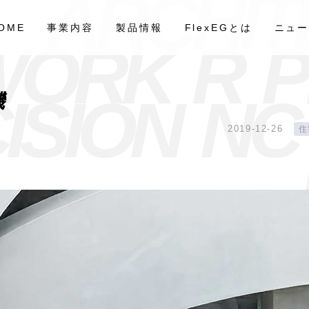
A
R
C
H
I
T
OME
事業内容
製品情報
FlexEGとは
ニュ
W
O
R
K
R
P
C
I
S
I
O
N
N
C
機
2019-12-26
住