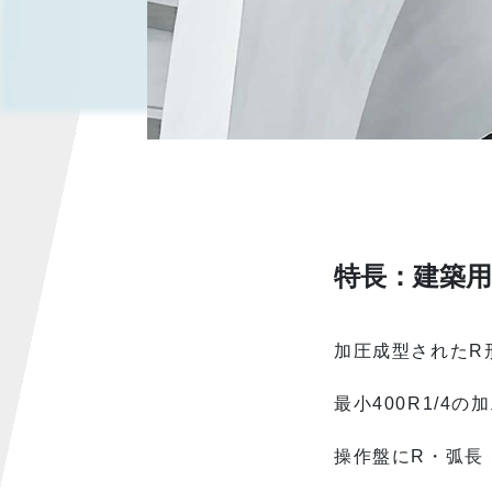
特長：建築
加圧成型されたR
最小400R1/4
操作盤にR・弧長