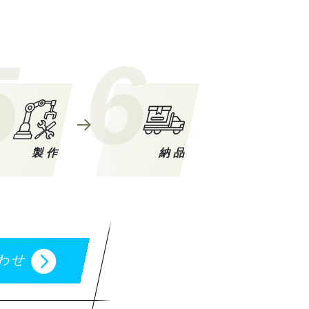
5
6
製作
納品
わせ