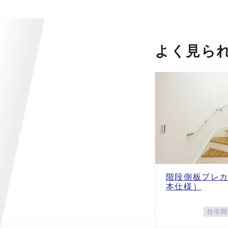
よく見ら
階段側板プレカ
本仕様）
住宅関